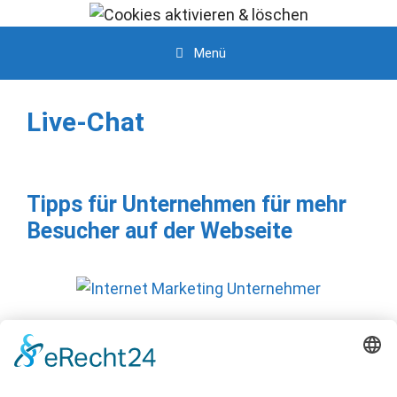
Zum
Inhalt
Menü
springen
Live-Chat
Tipps für Unternehmen für mehr
Besucher auf der Webseite
Hier sind einige hochwirksame Tipps für
Unternehmensinhaber, die ein besseres Ranking
ihrer Webseite zum Ziel haben. Analyse Ihrer