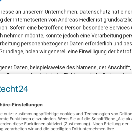
nteresse an unserem Unternehmen. Datenschutz hat ein
ng der Internetseiten von Andreas Fiedler ist grundsätzl
ch. Sofern eine betroffene Person besondere Service
uch nehmen möchte, könnte jedoch eine Verarbeitung p
rarbeitung personenbezogener Daten erforderlich und bes
rundlage, holen wir generell eine Einwilligung der betro
ener Daten, beispielsweise des Namens, der Anschrift,
n Person, erfolgt stets im Einklang mit der Datenschu
ndreas Fiedler geltenden landesspezifischen Datensch
chte unser Unternehmen die Öffentlichkeit über Art, 
rbeiteten personenbezogenen Daten informieren. Ferne
ärung über die ihnen zustehenden Rechte aufgeklärt.
e Verarbeitung Verantwortlicher zahlreiche technische 
lückenlosen Schutz der über diese Internetseite vera