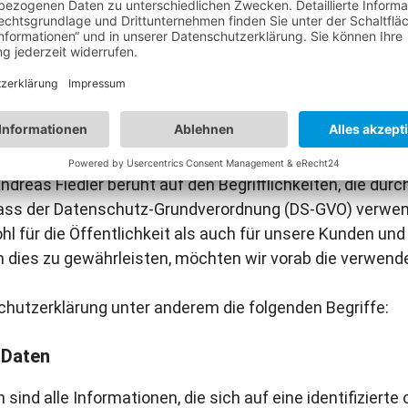
 können Internetbasierte Datenübertragungen grundsätz
r Schutz nicht gewährleistet werden kann. Aus diesem G
nenbezogene Daten auch auf alternativen Wegen, beispie
dreas Fiedler beruht auf den Begrifflichkeiten, die durc
ass der Datenschutz-Grundverordnung (DS-GVO) verwen
l für die Öffentlichkeit als auch für unsere Kunden un
m dies zu gewährleisten, möchten wir vorab die verwendet
chutzerklärung unter anderem die folgenden Begriffe:
 Daten
nd alle Informationen, die sich auf eine identifizierte o