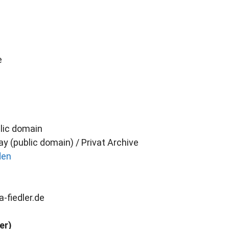
e
blic domain
ay (public domain) / Privat Archive
den
a-fiedler.de
er)