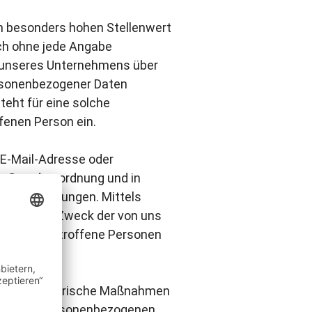
en besonders hohen Stellenwert
ich ohne jede Angabe
s unseres Unternehmens über
ersonenbezogener Daten
teht für eine solche
ffenen Person ein.
 E-Mail-Adresse oder
tz-Grundverordnung und in
utzbestimmungen. Mittels
Umfang und Zweck der von uns
r werden betroffene Personen
und organisatorische Maßnahmen
rbeiteten personenbezogenen